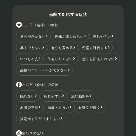
当院で対応する症状
こころ（精神）の症状
気分が浮かない
趣味が楽しめない
忘れやすい
集中できない
自分を責める
何度も確認する
いつも不安
何もしたくない
怒りを抑えられない
感情のコントールができない
からだ（身体）の症状
眠れない
疲れやすい
急な動揺等
お腹の不調
頭痛・めまい
耳鳴りが続く
貧乏ゆすりが止まらない
関わりの症状