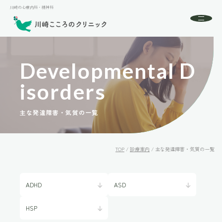
川崎の心療内科・精神科
川崎の心療内科・精神科
About
Developmental D
川崎こころのクリニックとは
初めての方へ
Isorders
Menu
診療案内
主な発達障害・気質の一覧
Doctor
ドクター紹介
Access
アクセス
TOP
/
診療案内
/
主な発達障害・気質の一覧
FAQ
よくある質問
News
ADHD
ASD
お知らせ
HSP
24時間受付中