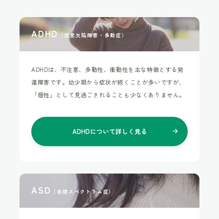
WEB予約
ADHD
（注意欠陥障害・多動症）
18歳未満の方へ
ADHDは、不注意、多動性、衝動性を主な特徴とする発
達障害です。幼少期から症状が続くことが多いですが、
プライバシーポリシー
「個性」として見過ごされることも少なくありません。
ADHDについて
詳しく見る
ASD
（自閉スペクトラム症）