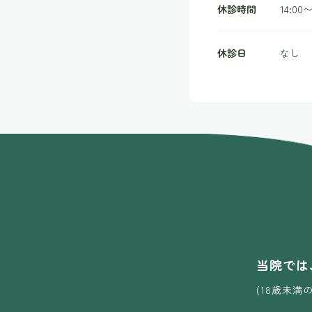
休診時間
14:00〜
休診日
なし
About
Menu
Access
当院では
News
(18歳未