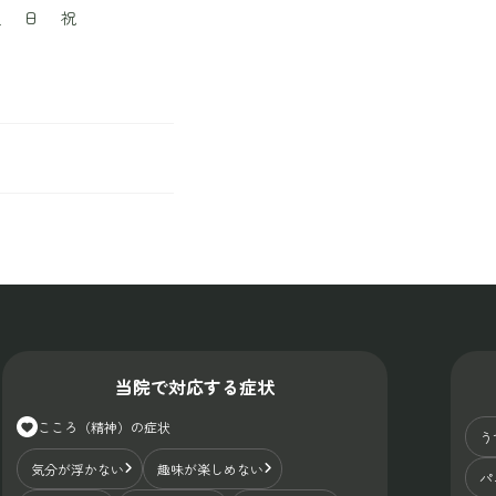
土
日
祝
当院で対応する症状
こころ（精神）の症状
う
気分が浮かない
趣味が楽しめない
パ