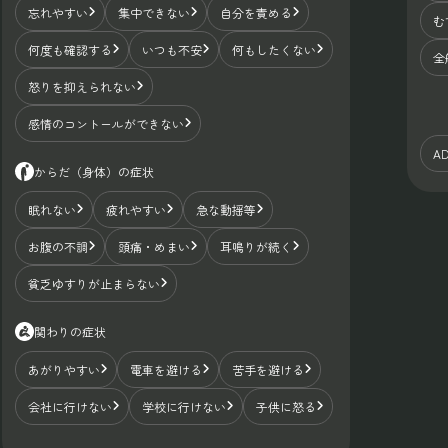
忘れやすい
集中できない
自分を責める
む
何度も確認する
いつも不安
何もしたくない
全
怒りを抑えられない
感情のコントールができない
A
からだ（身体）の症状
眠れない
疲れやすい
急な動揺等
お腹の不調
頭痛・めまい
耳鳴りが続く
貧乏ゆすりが止まらない
関わりの症状
あがりやすい
電車を避ける
苦手を避ける
会社に行けない
学校に行けない
子供に怒る