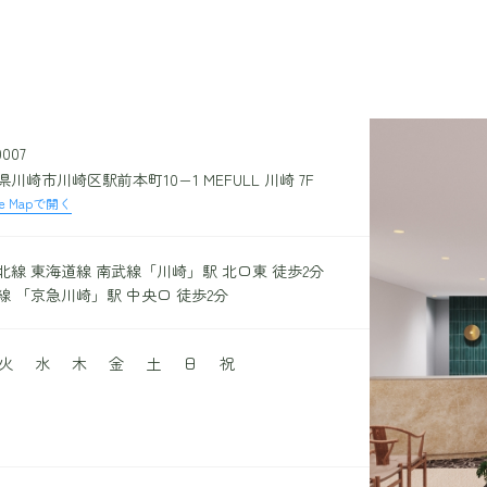
0007
川崎市川崎区駅前本町10−1 MEFULL 川崎 7F
le Mapで開く
北線 東海道線 南武線「川崎」駅 北口東 徒歩2分
線 「京急川崎」駅 中央口 徒歩2分
火
水
木
金
土
日
祝