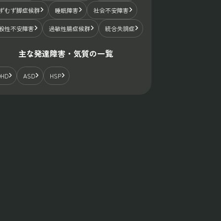
ずむず脚症候群
睡眠障害
社会不安障害
般性不安障害
過敏性腸症候群
統合失調症
主な発達障害・気質の一覧
DHD
ASD
HSP