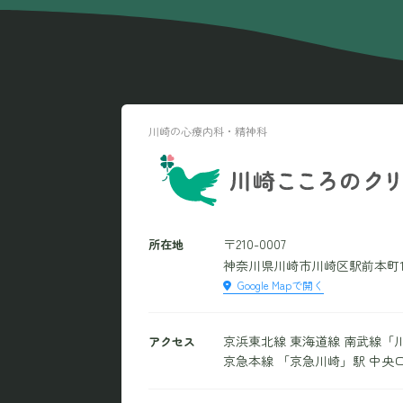
川崎の心療内科・精神科
〒210-0007
所在地
神奈川県川崎市川崎区駅前本町10−1
Google Mapで開く
京浜東北線 東海道線 南武線「川
アクセス
京急本線 「京急川崎」駅 中央口