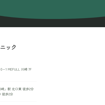
24時間受付中
WEB予約
18歳未満の方へ
 MEFULL 川崎 7F
崎」駅 北口東 徒歩2分
 徒歩2分