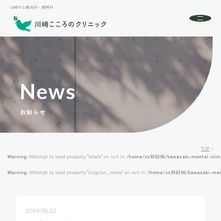
川崎の心療内科・精神科
川崎の心療内科・精神科
About
川崎こころのクリニックとは
初めての方へ
News
Menu
診療案内
お知らせ
Doctor
ドクター紹介
Access
アクセス
TOP
/
Warning
: Attempt to read property "labels" on null in
/home/xs936396/kawasaki-mental-clin
FAQ
よくある質問
Warning
: Attempt to read property "singular_name" on null in
/home/xs936396/kawasaki-men
News
お知らせ
2026.06.22
24時間受付中