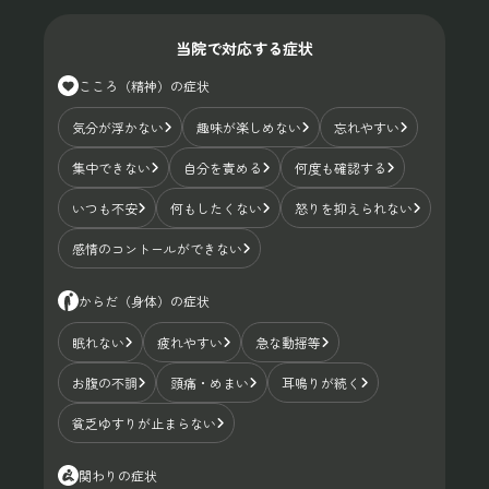
当院で対応する症状
こころ（精神）の症状
気分が浮かない
趣味が楽しめない
忘れやすい
集中できない
自分を責める
何度も確認する
いつも不安
何もしたくない
怒りを抑えられない
感情のコントールができない
からだ（身体）の症状
眠れない
疲れやすい
急な動揺等
お腹の不調
頭痛・めまい
耳鳴りが続く
貧乏ゆすりが止まらない
関わりの症状